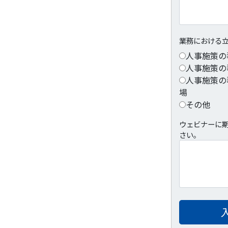
業務における
人事施策の
人事施策の
人事施策の
場
その他
ウェビナーに
さい。