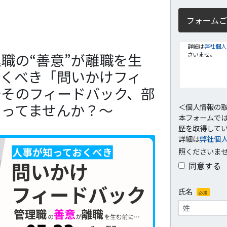
フォームご
詳細は
弊社個人
職の“善意”が離職を生
さいませ。
おくべき「問いかけフィ
～そのフィードバック、部
削ってませんか？～
＜個人情報の
本フォームでは
歴を取得して
詳細は
弊社個
照くださいま
同意する
氏名
必須