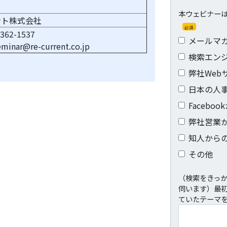
本ウェビナー
ント株式会社
必須
362-1537
メールマ
minar@re-current.co.jp
検索エン
弊社Web
日本の人
Faceboo
弊社営業
知人から
その他
（検索をきっ
伺います）最
ていたテーマ