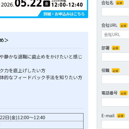
会社名
必須
会社URL
必須
め＞
部署
必須
や静かな退職に歯止めをかけたいと感じ
ク力を底上げしたい方
役職
必須
体的なフィードバック手法を知りたい方
電話番号
必須
E-mail
22日(金)12:00～12:40
必須
ン