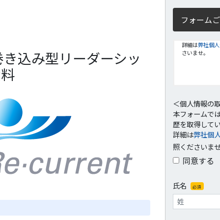
フォームご
詳細は
弊社個人
巻き込み型リーダーシッ
さいませ。
資料
＜個人情報の
本フォームでは
歴を取得して
詳細は
弊社個
照くださいま
同意する
氏名
必須