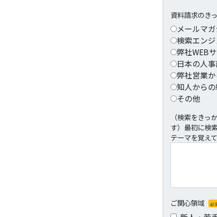
資料請求のき
メールマガ
検索エンジ
弊社WEB
日本の人事
弊社営業か
知人からの
その他
（検索をきっ
す）最初に検
テーマを覚え
ご関心領域
必
新人・若